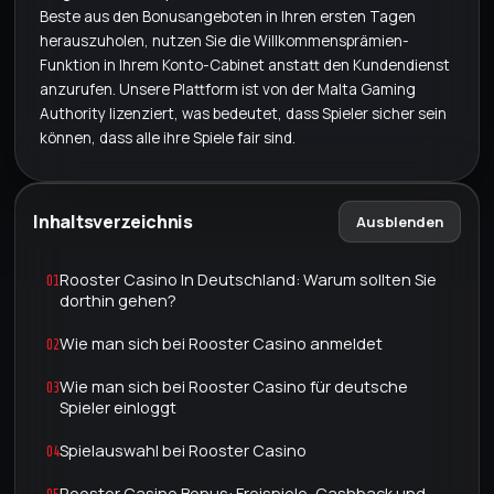
Beste aus den Bonusangeboten in Ihren ersten Tagen
herauszuholen, nutzen Sie die Willkommensprämien-
Funktion in Ihrem Konto-Cabinet anstatt den Kundendienst
anzurufen. Unsere Plattform ist von der Malta Gaming
Authority lizenziert, was bedeutet, dass Spieler sicher sein
können, dass alle ihre Spiele fair sind.
Inhaltsverzeichnis
Ausblenden
Rooster Casino In Deutschland: Warum sollten Sie
01
dorthin gehen?
Wie man sich bei Rooster Casino anmeldet
02
Wie man sich bei Rooster Casino für deutsche
03
Spieler einloggt
Spielauswahl bei Rooster Casino
04
Rooster Casino Bonus: Freispiele, Cashback und