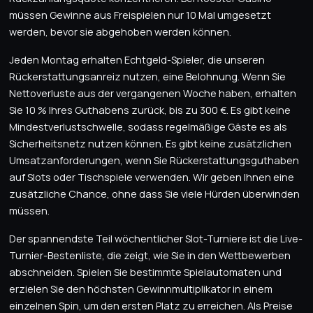
müssen Gewinne aus Freispielen nur 10 Mal umgesetzt
werden, bevor sie abgehoben werden können.
Jeden Montag erhalten Echtgeld-Spieler, die unseren
Rückerstattungsanreiz nutzen, eine Belohnung. Wenn Sie
Nettoverluste aus der vergangenen Woche haben, erhalten
Sie 10 % Ihres Guthabens zurück, bis zu 300 €. Es gibt keine
Mindestverlustschwelle, sodass regelmäßige Gäste es als
Sicherheitsnetz nutzen können. Es gibt keine zusätzlichen
Umsatzanforderungen, wenn Sie Rückerstattungsguthaben
auf Slots oder Tischspiele verwenden. Wir geben Ihnen eine
zusätzliche Chance, ohne dass Sie viele Hürden überwinden
müssen.
Der spannendste Teil wöchentlicher Slot-Turniere ist die Live-
Turnier-Bestenliste, die zeigt, wie Sie in den Wettbewerben
abschneiden. Spielen Sie bestimmte Spielautomaten und
erzielen Sie den höchsten Gewinnmultiplikator in einem
einzelnen Spin, um den ersten Platz zu erreichen. Als Preise