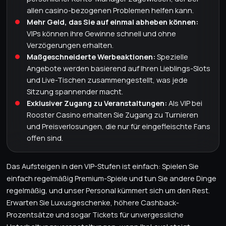
allen casino-bezogenen Problemen helfen kann.
Mehr Geld, das Sie auf einmal abheben können:
VIPs können ihre Gewinne schnell und ohne
Verzögerungen erhalten.
Maßgeschneiderte Werbeaktionen:
Spezielle
Angebote werden basierend auf Ihren Lieblings-Slots
und Live-Tischen zusammengestellt, was jede
Sitzung spannender macht.
Exklusiver Zugang zu Veranstaltungen:
Als VIP bei
Rooster Casino erhalten Sie Zugang zu Turnieren
und Preisverlosungen, die nur für eingefleischte Fans
offen sind.
Das Aufsteigen in den VIP-Stufen ist einfach: Spielen Sie
einfach regelmäßig Premium-Spiele und tun Sie andere Dinge
regelmäßig, und unser Personal kümmert sich um den Rest.
Erwarten Sie Luxusgeschenke, höhere Cashback-
Prozentsätze und sogar Tickets für unvergessliche