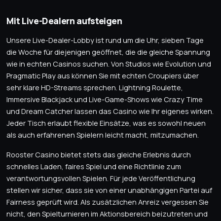
Mit Live-Dealern aufsteigen
Unsere Live-Dealer-Lobby ist rund um die Uhr, sieben Tage
die Woche für diejenigen geöffnet, die die gleiche Spannung
wie in echten Casinos suchen. Von Studios wie Evolution und
Pragmatic Play aus können Sie mit echten Croupiers über
sehr klare HD-Streams sprechen. Lightning Roulette,
Immersive Blackjack und Live-Game-Shows wie Crazy Time
und Dream Catcher lassen das Casino wie Ihr eigenes wirken.
Jeder Tisch erlaubt flexible Einsätze, was es sowohl neuen
als auch erfahrenen Spielern leicht macht, mitzumachen.
Rooster Casino bietet stets das gleiche Erlebnis durch
schnelles Laden, faires Spiel und eine Richtlinie zum
verantwortungsvollen Spielen. Für jede Veröffentlichung
stellen wir sicher, dass sie von einer unabhängigen Partei auf
Fairness geprüft wird. Als zusätzlichen Anreiz vergessen Sie
nicht, den Spielturnieren im Aktionsbereich beizutreten und