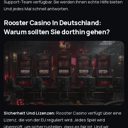
Support-Team verfügbar. Sie werden Ihnen echte Hilfe bieten
Und jedes Mal schnell antworten.
Rooster Casino In Deutschland:
Warum sollten Sie dorthin gehen?
Sicherheit Und Lizenzen:
Rooster Casino verfügt über eine
Lizenz, die von der EU reguliert wird. Jedes Spiel wird
überprüft, um sicherzustellen, dass es fair ist, Und wir