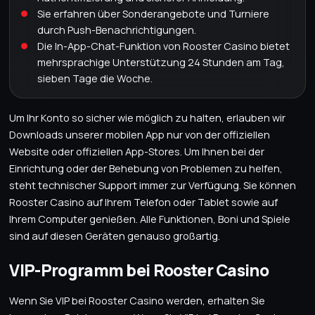
Sie erfahren über Sonderangebote und Turniere
durch Push-Benachrichtigungen.
Die In-App-Chat-Funktion von Rooster Casino bietet
mehrsprachige Unterstützung 24 Stunden am Tag,
sieben Tage die Woche.
Um Ihr Konto so sicher wie möglich zu halten, erlauben wir
Downloads unserer mobilen App nur von der offiziellen
Website oder offiziellen App-Stores. Um Ihnen bei der
Einrichtung oder der Behebung von Problemen zu helfen,
steht technischer Support immer zur Verfügung. Sie können
Rooster Casino auf Ihrem Telefon oder Tablet sowie auf
Ihrem Computer genießen. Alle Funktionen, Boni und Spiele
sind auf diesen Geräten genauso großartig.
VIP-Programm bei Rooster Casino
Wenn Sie VIP bei Rooster Casino werden, erhalten Sie