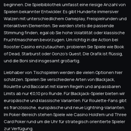
beginnen. Die Spielbibliothek umfasst eine riesige Anzahl von
Spielen bekannter Entwickler. Es gibt Hunderte immersiver
Walzen mit unterschiedlichem Gameplay, Freispielrunden und
interaktiven Elementen. Sie werden stets die passende
Stimmung finden, egal ob Sie hohe Volatilität oder klassische
Fruchtmaschinen bevorzugen. Um richtig in die Action bei
Rooster Casino einzutauchen, probieren Sie Spiele wie Book
of Dead, Starburst oder Gonzo's Quest. Die Grafik ist flüssig,
und die Boni sind insgesamt großartig.
Liebhaber von Tischspielen werden die vielen Optionen hier
schätzen. Spielen Sie verschiedene Arten von Blackjack,
Roulette und Baccarat mit klaren Regeln und anpassbaren
Limits ab nur €0,10 pro Runde. Für Blackjack-Spieler bieten wir
europäische und klassische Varianten. Für Roulette-Fans gibt
es französische, europäische und neue Lightning-Varianten.
Im Poker-Bereich stehen Spiele wie Casino Hold'em und Three
Card Poker rund um die Uhr für strategisch orientierte Spieler
zur Verfügung.