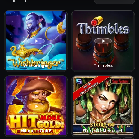
Wishbringer
Thimbles
Hit more Gold!
Story-Of-Medusa-II