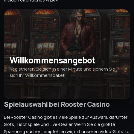
Willkommensangebot
Registrieren Sie sich in einer Minute und sichern Sie
sich Ihr Willkommenspaket.
Details
Spielauswahl bei Rooster Casino
Bei Rooster Casino gibt es viele Spiele zur Auswahl, darunter
Slots, Tischspiele und Live-Dealer. Wenn Sie die größte
Spannung suchen, empfehlen wir, mit unseren Video-Slots zu