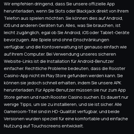
Wir empfehlen dringend, dass Sie unsere offizielle App
herunterladen, wenn Sie Slots oder Blackjack direkt von Ihrem
Telefon aus spielen möchten. Sie können dies auf Android,
iOS und anderen Geräten tun. Alles, was Sie brauchen, ist
leicht zugänglich, egal ob Sie Android, iOS oder Tablet-Geräte
bevorzugen. Alle Spiele sind ohne Einschränkungen
verfügbar, und die Kontoverwaltung ist genauso einfach wie
auf Ihrem Computer. Bei Verwendung unseres sicheren
Website-Links ist die Installation für Android-Benutzer
einfacher. Rechtliche Probleme bedeuten, dass die Rooster
Casino-App nicht im Play Store gefunden werden kann. Sie
können sie jedoch schnell erhalten, indem Sie unsere APK
herunterladen. Für Apple-Benutzer müssen sie nur zum App
Store gehen und nach Rooster Casino suchen. Es dauert nur
wenige Tipps, um sie zu installieren, und sie ist sicher. Alle
Gameroom-Titel sind in HD-Qualität verfügbar, und beide
Versionen wurden speziell für eine komfortable und einfache
Nutzung auf Touchscreens entwickelt.