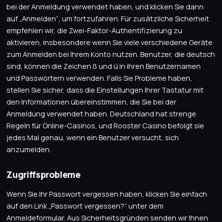
bei der Anmeldung verwendet haben, und klicken Sie dann
auf „Anmelden“, um fortzufahren. Für zusätzliche Sicherheit
empfehlen wir, die Zwei-Faktor-Authentifizierung zu
aktivieren, insbesondere wenn Sie viele verschiedene Geräte
zum Anmelden bei Ihrem Konto nutzen. Benutzer, die deutsch
sind, können die Zeichen ß und ü in ihren Benutzernamen
und Passwörtern verwenden. Falls Sie Probleme haben,
stellen Sie sicher, dass die Einstellungen Ihrer Tastatur mit
den Informationen übereinstimmen, die Sie bei der
Anmeldung verwendet haben. Deutschland hat strenge
Regeln für Online-Casinos, und Rooster Casino befolgt sie
jedes Mal genau, wenn ein Benutzer versucht, sich
anzumelden.
Zugriffsprobleme
Wenn Sie Ihr Passwort vergessen haben, klicken Sie einfach
auf den Link „Passwort vergessen?“ unter dem
Anmeldeformular. Aus Sicherheitsgründen senden wir Ihnen